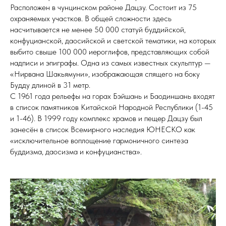
Расположен в чунцинском районе Дацзу. Состоит из 75
охраняемых участков. В общей сложности здесь
насчитывается не менее 50 000 статуй буддийской,
конфуцианской, даосийской и светской тематики, на которых
выбито свыше 100 000 иероглифов, представляющих собой
надписи и эпиграфы. Одна из самых известных скульптур —
«Нирвана Шакьямуни», изображающая спящего на боку
Будду длиной в 31 метр.
С 1961 года рельефы на горах Бэйшань и Баодиншань входят
в список памятников Китайской Народной Республики (1-45
и 1-46). В 1999 году комплекс храмов и пещер Дацзу был
занесён в список Всемирного наследия ЮНЕСКО как
«исключительное воплощение гармоничного синтеза
буддизма, даосизма и конфуцианства».