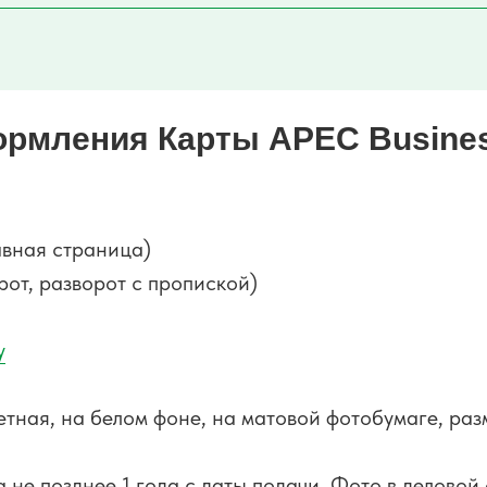
рмления Карты APEC Business
авная страница)
от, разворот с пропиской)
у
етная, на белом фоне, на матовой фотобумаге, ра
не позднее 1 года с даты подачи. Фото в деловой 