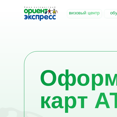
визовый центр
обу
Оформ
карт А