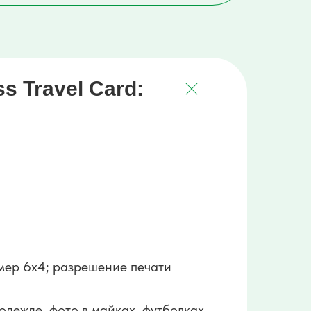
 Travel Card:
змер 6x4; разрешение печати
одежде, фото в майках, футболках