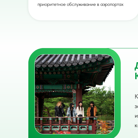
приоритетное обслуживание в аэропортах
К
з
и
к