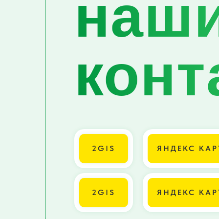
наш
конт
2GIS
ЯНДЕКС КАР
2GIS
ЯНДЕКС КАР