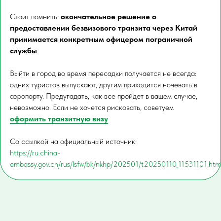
Стоит помнить:
окончательное решение о
предоставлении безвизового транзита через Китай
принимается конкретным офицером пограничной
службы
.
Выйти в город во время пересадки получается не всегда:
одних туристов выпускают, другим приходится ночевать в
аэропорту. Предугадать, как все пройдет в вашем случае,
невозможно. Если не хочется рисковать, советуем
оформить транзитную визу
Со ссылкой на официальный источник:
https://ru.china-
embassy.gov.cn/rus/lsfw/bk/nkhp/202501/t20250110_11531101.htm