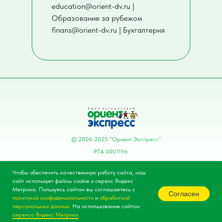
education@orient-dv.ru |
Образование за рубежом
finans@orient-dv.ru | Бухгалтерия
© 2006-2025 "Ориент Экспресс"
РТА 0001196
Политика конфиденциальности
Чтобы обеспечить качественную работу сайта, наш
Договор Публичной Оферты
сайт использует файлы cookie и сервис Яндекс
Метрика. Пользуясь сайтом вы соглашаетесь с
Согласие на обработку персональных
Согласен
политикой конфиденциальности
и
обработкой
данных
персональных данных
.
На использование сайтом
Согласие на использование сервиса
сервиса Яндекс Метрики
Яндекс.Метрика