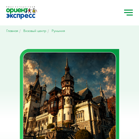
Главная
/
Визовый центр
/
Румыния