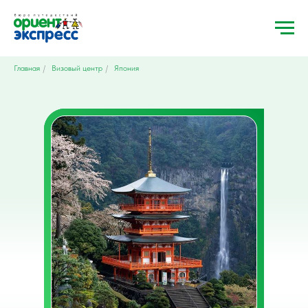
Главная
/
Визовый центр
/
Япония